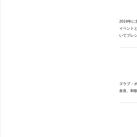
2019
年に
イベントと
いてプレ
ズラブ・
奈良、和