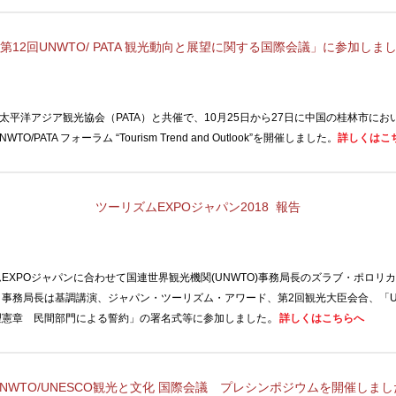
第
12
回
UNWTO/ PATA
観光動向と展望に関する国際会議」に参加しま
太平洋アジア観光協会（
PATA
）と共催で、
10
月
25
日から
27
日に中国の桂林市にお
NWTO/PATA
フォーラム
“
Tourism Trend and Outlook
”を開催しました。
詳しくはこ
ツーリズム
EXPO
ジャパン
2018
報告
EXPOジャパンに合わせて国連世界観光機関
(UNWTO)
事務局長のズラブ・ポロリカ
。事務局長は基調講演、ジャパン・ツーリズム・アワード、第
2
回観光大臣会合、「
。
理憲章 民間部門による誓約」の署名式等に参加しました
詳しくはこちらへ
NWTO/UNESCO
観光と文化 国際会議 プレシンポジウムを開催しまし