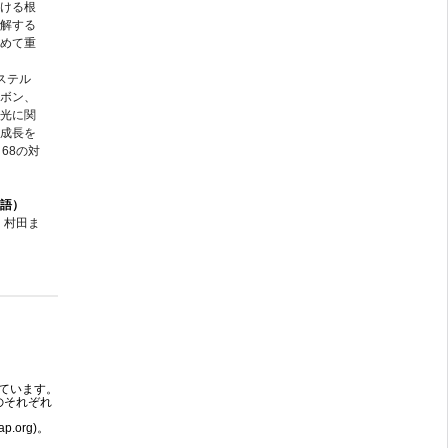
ける根
解する
めて重
ステル
ボン、
光に関
成長を
68の対
語）
・村田ま
ています。
のそれぞれ
.org)。