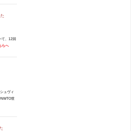
した
いて、
12
回
ちらへ
シュヴィ
UNWTO
世
た