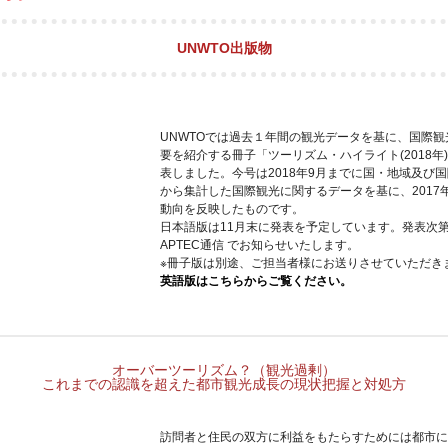
UNWTO出版物
UNWTOでは過去１年間の観光データを基に、国際観
要を紹介する冊子「ツーリズム・ハイライト(2018年
表しました。今号は2018年9月までに国・地域及び
から集計した国際観光に関するデータを基に、2017
動向を反映したものです。
日本語版は11月末に発表を予定しています。発表次
APTEC通信 でお知らせいたします。
※冊子版は別途、ご担当者様にお送りさせていただき
英語版はこちらからご覧ください。
オーバーツーリズム？（観光過剰）
これまでの認識を超えた都市観光成長の現状把握と対処方
訪問者と住民の双方に利益をもたらすためには都市に