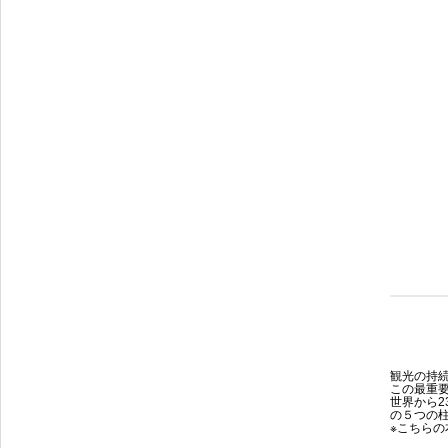
観光の持続
この最重
世界から2
の５つの
※こちらの本