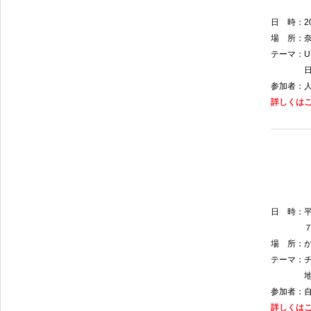
日 時：
2
場 所：
テーマ：
U
日本の
参加者：
詳しくは
日 時：
７日テ
場 所：
テーマ：
地域資源
参加者：
詳しくは