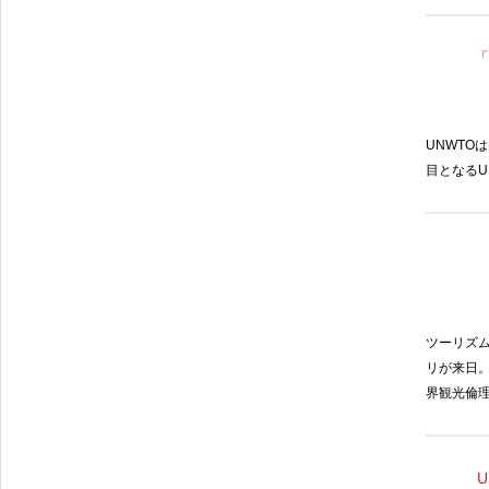
「
UNWTO
は
目となる
U
ツーリズム
リが来日
界観光倫
U