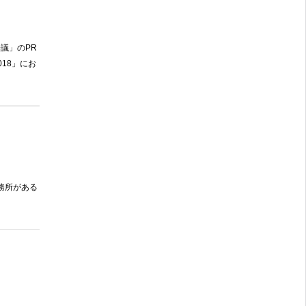
議」の
PR
018」にお
務所がある