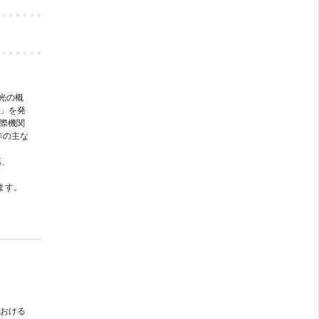
光の概
)」を発
国際機関
年の主な
第、
ます。
おける