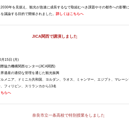
は
2030
年を見据え、観光が急速に成長するなで取組むべき課題やその都市への影響
略を議論する目的で開催されました。
詳しくはこちら
へ
JICA関西で講演しました
0
月
15
日
(
月
)
国際協力機構関西センター
(JICA
関西
)
世界遺産の適切な管理を通じた観光振興
アルメニア、ドミニカ共和国、ヨルダン、ラオス、ミャンマー、エジプト、マレーシ
ー、フィリピン、スリランカから
13
名
こちらへ
奈良市立一条高校で特別授業をしました