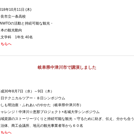
018
年
10
月
11
日
(
木
)
奈良市立一条高校
NWTO
の活動と持続可能な観光・
観光動向
人文学科
1
年生
40名
こちら
へ
岐阜県中津川市で講演しました
平成
30
年
8
月
7
日（水）～
9
日（木）
クニカルツアー・８日シンポジウム
かしも明治座・ふれあいのやかた（岐阜県中津川市）
チャレンジ！中津川☆恵那プロジェクト×名城大学シンポジウム
のストーリーづくりと持続可能な観光
～守るために紡ぎ、伝え、分かち合
自治体、商工会議所、地元の観光事業者等から６０名
こちらへ