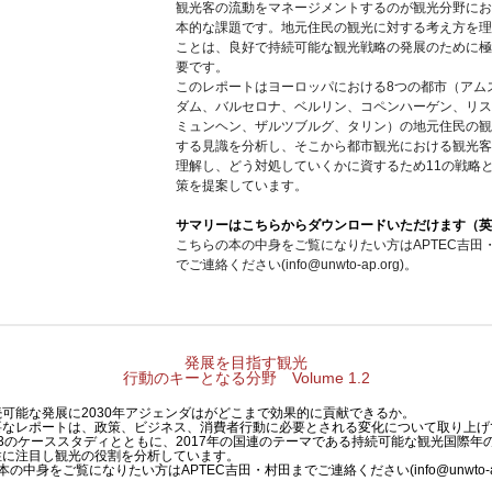
観光客の流動をマネージメントするのが観光分野にお
本的な課題です。地元住民の観光に対する考え方を理
ことは、良好で持続可能な観光戦略の発展のために極
要です。
このレポートはヨーロッパにおける8つの都市（アム
ダム、バルセロナ、ベルリン、コペンハーゲン、リス
ミュンヘン、ザルツブルグ、タリン）の地元住民の観
する見識を分析し、そこから都市観光における観光客
理解し、どう対処していくかに資するため11の戦略と
策を提案しています。
サマリーはこちらからダウンロードいただけます（英
こちらの本の中身をご覧になりたい方はAPTEC吉田
でご連絡ください(info@unwto-ap.org)。
発展を目指す観光
行動のキーとなる分野 Volume 1.2
可能な発展に2030年アジェンダはがどこまで効果的に貢献できるか。
要なレポートは、政策、ビジネス、消費者行動に必要とされる変化について取り上げ
3のケーススタディとともに、2017年の国連のテーマである持続可能な観光国際年
柱に注目し観光の役割を分析しています。
の中身をご覧になりたい方はAPTEC吉田・村田までご連絡ください(info@unwto-ap