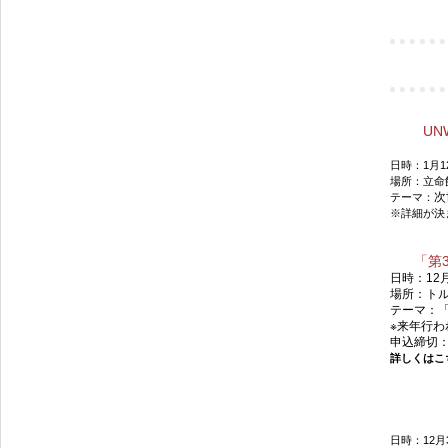
UN
日時：1月1
場所：立命
次
テーマ：
※詳細が決
「第
日時：12
場所：ト
テーマ：
※来年行わ
申込締切：
詳しくはこ
日時：12月