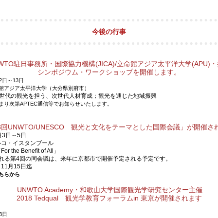
今後の行事
WTO駐日事務所・国際協力機構(JICA)/立命館アジア太平洋大学(APU)
シンポジウム・ワークショップを開催します。
2日～13日
館アジア太平洋大学（大分県別府市）
世代の観光を担う、次世代人材育成；
観光を通じた地域振興
まり次第APTEC通信等でお知らせいたします。
3
回
UNWTO/UNESCO
観光と文化をテーマとした国際会議」が開催さ
月
3
日～
5
日
ルコ・イスタンブール
「
For the Benefit of All
」
れる第
4
回の同会議は、来年に京都市で開催予定される予定です。
11月15日迄
ちらから
UNWTO Academy・和歌山大学国際観光学研究センター主催
2018 Tedqual 観光学教育フォーラムin 東京が開催されます
3日