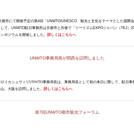
京都市にて開催予定の第
4
回「
UNWTO/UNESCO
観光と文化をテーマとした国際会
して、UNWTO駐日事務所は京都市と共催で「ツーリズム
EXPO
ジャパン（
TEJ
）
2
シンポジウムを開催しました。
詳しくはこちらへ
UNWTO事務局長が関西を訪問しました
ポロリカシュヴィリ
UNWTO
事務局長は、事務局長として初の来日に際して、駐日事
歌山、大阪を訪問しました。
詳しくはこちらへ
第
7
回
UNWTO
都市観光フォーラム